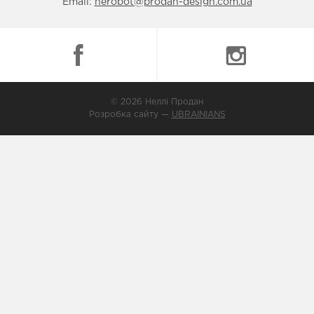
Email:
nerobot@prodan-design.com.ua
© 2026 Неллі Продан
Розробка сайту —
UBRAINIANS